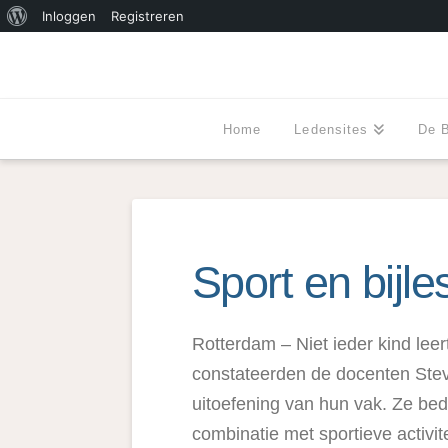
Over
Inloggen
Registreren
WordPress
Home
Ledensites
De 
Sport en bijle
Rotterdam – Niet ieder kind lee
constateerden de docenten Stev
uitoefening van hun vak. Ze bed
combinatie met sportieve activite