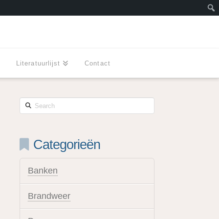
Zoe
l
Literatuurlijst
Contact
Search
Categorieën
Banken
Brandweer