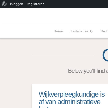
Over
Inloggen
Registreren
WordPress
Home
Ledensites
De 
Below you'll find 
Wijkverpleegkundige is
af van administratieve