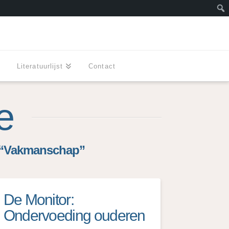
Zoe
l
Literatuurlijst
Contact
e
“Vakmanschap”
De Monitor:
Ondervoeding ouderen