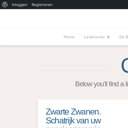
Over
Inloggen
Registreren
WordPress
Home
Ledensites
De 
Below you'll find a 
Zwarte Zwanen.
Schatrijk van uw