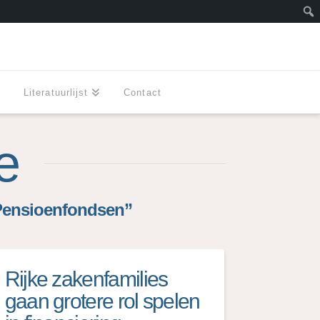
Zoe
l
Literatuurlijst
Contact
e
Pensioenfondsen”
Rijke zakenfamilies
gaan grotere rol spelen