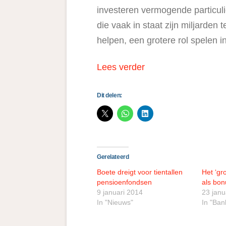
investeren vermogende particulie
die vaak in staat zijn miljarden 
helpen, een grotere rol spelen in
Lees verder
Dit delen:
Gerelateerd
Boete dreigt voor tientallen
Het ‘gr
pensioenfondsen
als bon
9 januari 2014
23 janu
In "Nieuws"
In "Ban