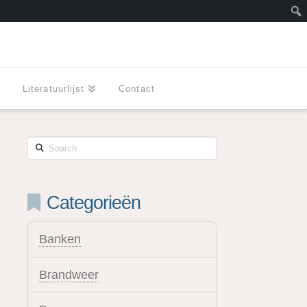
Zoe
l
Literatuurlijst
Contact
Search
Categorieën
Banken
Brandweer