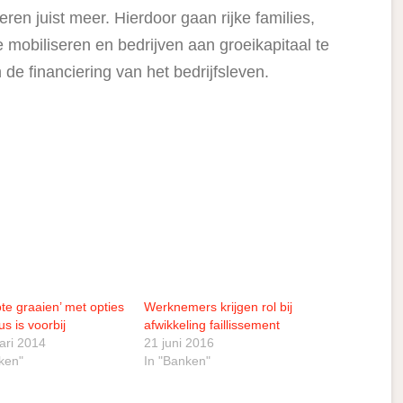
ren juist meer. Hierdoor gaan rijke families,
te mobiliseren en bedrijven aan groeikapitaal te
 de financiering van het bedrijfsleven.
ote graaien’ met opties
Werknemers krijgen rol bij
us is voorbij
afwikkeling faillissement
ari 2014
21 juni 2016
ken"
In "Banken"