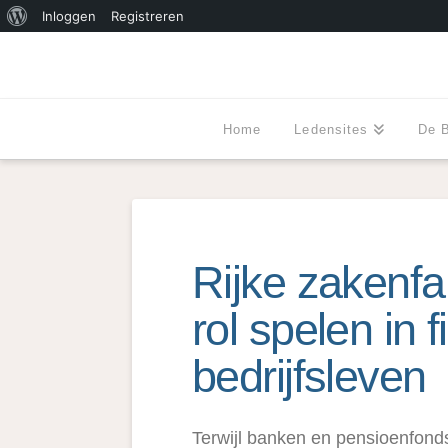
Over
Inloggen
Registreren
WordPress
Home
Ledensites
De 
Rijke zakenfa
rol spelen in 
bedrijfsleven
Terwijl banken en pensioenfonds