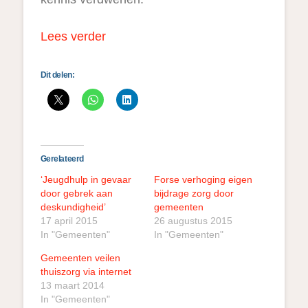
Lees verder
Dit delen:
Gerelateerd
‘Jeugdhulp in gevaar
Forse verhoging eigen
door gebrek aan
bijdrage zorg door
deskundigheid’
gemeenten
17 april 2015
26 augustus 2015
In "Gemeenten"
In "Gemeenten"
Gemeenten veilen
thuiszorg via internet
13 maart 2014
In "Gemeenten"