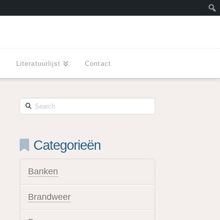
Zoe
l
Literatuurlijst
Contact
Search
Categorieën
Banken
Brandweer