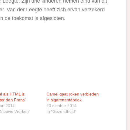
Leegte. Zijn drie kinderen nemen eind van dit
over. Van der Leegte heeft zich ervan verzekerd
n de toekomst is afgesloten.
al als HTML is
Camel gaat roken verbieden
ter dan Frans’
in sigarettenfabriek
ari 2014
23 oktober 2014
t Nieuwe Werken"
In "Gezondheid"