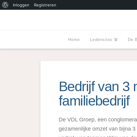
Over
Inloggen
Registreren
WordPress
Home
Ledensites
De 
Bedrijf van 3 mi
familiebedrijf
De VDL Groep, een conglomera
gezamenlijke omzet van bijna 3 mi