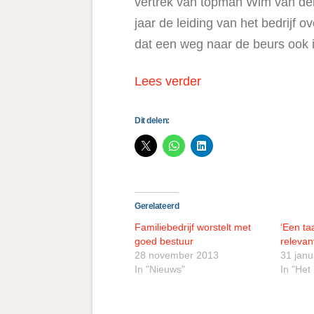
vertrek van topman Wim van der 
jaar de leiding van het bedrijf 
dat een weg naar de beurs ook i
Lees verder
Dit delen:
Gerelateerd
Familiebedrijf worstelt met
‘Een ta
goed bestuur
relevan
28 november 2013
31 janu
In "Nieuws"
In "He