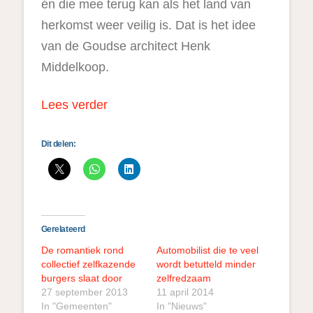
én die mee terug kan als het land van
herkomst weer veilig is. Dat is het idee
van de Goudse architect Henk
Middelkoop.
Lees verder
Dit delen:
Gerelateerd
De romantiek rond
Automobilist die te veel
collectief zelfkazende
wordt betutteld minder
burgers slaat door
zelfredzaam
27 september 2013
11 april 2014
In "Gemeenten"
In "Nieuws"