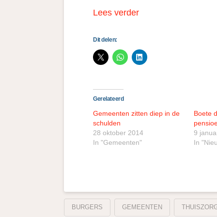
Lees verder
Dit delen:
Gerelateerd
Gemeenten zitten diep in de
Boete d
schulden
pensio
28 oktober 2014
9 janua
In "Gemeenten"
In "Nie
BURGERS
GEMEENTEN
THUISZOR