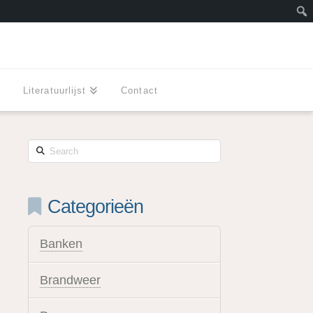
Zoe
l
Literatuurlijst
Contact
Search
Categorieën
Banken
Brandweer