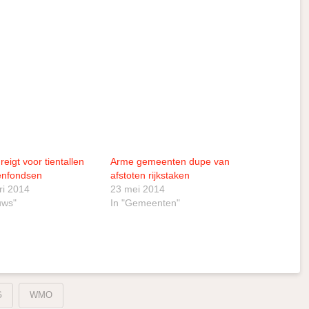
reigt voor tientallen
Arme gemeenten dupe van
enfondsen
afstoten rijkstaken
ri 2014
23 mei 2014
uws"
In "Gemeenten"
G
WMO