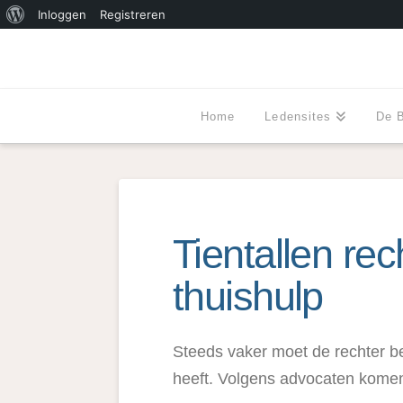
Over
Inloggen
Registreren
WordPress
Home
Ledensites
De 
Tientallen re
thuishulp
Steeds vaker moet de rechter b
heeft. Volgens advocaten komen 