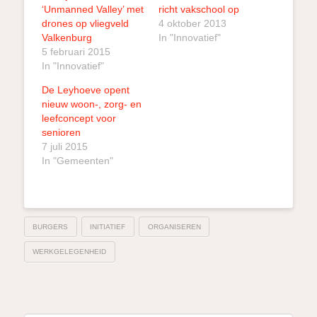
‘Unmanned Valley’ met
richt vakschool op
drones op vliegveld
4 oktober 2013
Valkenburg
In "Innovatief"
5 februari 2015
In "Innovatief"
De Leyhoeve opent
nieuw woon-, zorg- en
leefconcept voor
senioren
7 juli 2015
In "Gemeenten"
BURGERS
INITIATIEF
ORGANISEREN
WERKGELEGENHEID