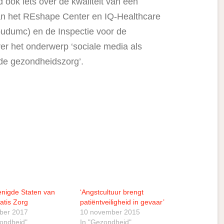
 ook iets over de kwaliteit van een
an het REshape Center en IQ-Healthcare
udumc) en de Inspectie voor de
r het onderwerp ‘sociale media als
 de gezondheidszorg’.
enigde Staten van
‘Angstcultuur brengt
atis Zorg
patiëntveiligheid in gevaar’
ober 2017
10 november 2015
zondheid"
In "Gezondheid"