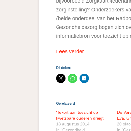
bijvoorbeeld ZorgkaartNederland
zorginstelling? Onderzoekers v
(beide onderdeel van het Radbo
Gezondheidszorg bogen zich ove
informatiebron voor toezicht op
Lees verder
Dit delen:
Gerelateerd
‘Tekort aan toezicht op
De Ver
kwetsbare ouderen dreigt’
Eva. Gr
18 augustus 2014
20 okt
In "Gezondheid"
In "Ge