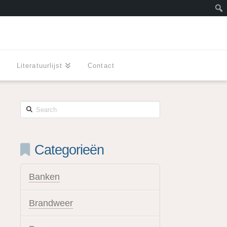
Zoe
l
Literatuurlijst
Contact
Search
Categorieën
Banken
Brandweer