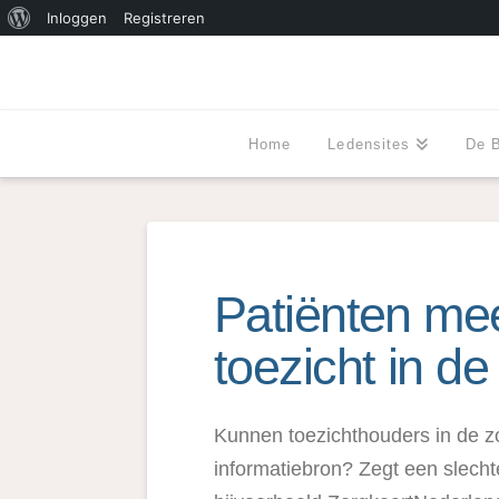
Over
Inloggen
Registreren
WordPress
Home
Ledensites
De 
Patiënten mee
toezicht in de
Kunnen toezichthouders in de z
informatiebron? Zegt een slecht