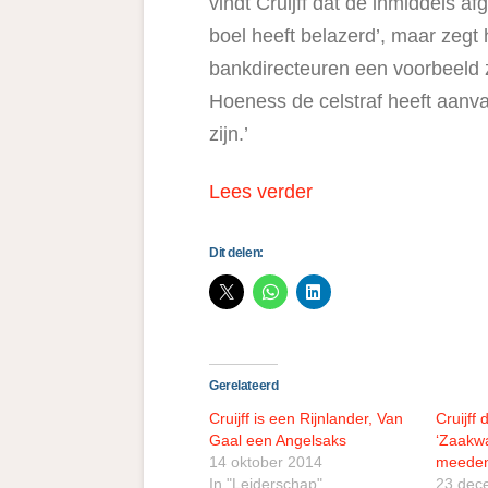
vindt Cruijff dat de inmiddels a
boel heeft belazerd’, maar zegt 
bankdirecteuren een voorbeel
Hoeness de celstraf heeft aanv
zijn.’
Lees verder
Dit delen:
Gerelateerd
Cruijff is een Rijnlander, Van
Cruijff 
Gaal een Angelsaks
‘Zaakw
14 oktober 2014
meedenk
In "Leiderschap"
23 dec