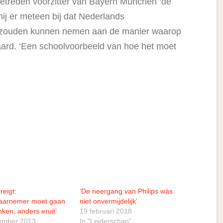
fgetreden voorzitter van Bayern München ‘de
hij er meteen bij dat Nederlands
d zouden kunnen nemen aan de manier waarop
aard. ‘Een schoolvoorbeeld van hoe het moet
dreigt:
‘De neergang van Philips wás
aarnemer moet gaan
niet onvermijdelijk’
en, anders eruit’
19 februari 2018
ember 2013
In "Leiderschap"