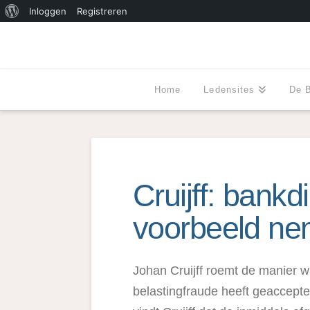
Over
Inloggen
Registreren
WordPress
Home
Ledensites
De 
Cruijff: bank
voorbeeld n
Johan Cruijff roemt de manier w
belastingfraude heeft geacceptee