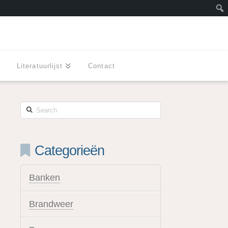
Zoe
l
Literatuurlijst
Contact
Search
Categorieën
Banken
Brandweer