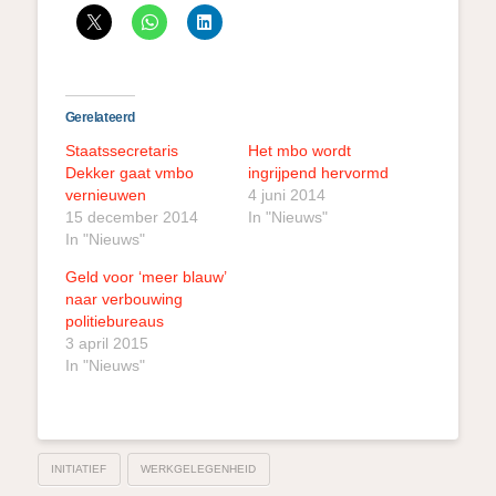
Gerelateerd
Staatssecretaris
Het mbo wordt
Dekker gaat vmbo
ingrijpend hervormd
vernieuwen
4 juni 2014
15 december 2014
In "Nieuws"
In "Nieuws"
Geld voor ‘meer blauw’
naar verbouwing
politiebureaus
3 april 2015
In "Nieuws"
INITIATIEF
WERKGELEGENHEID