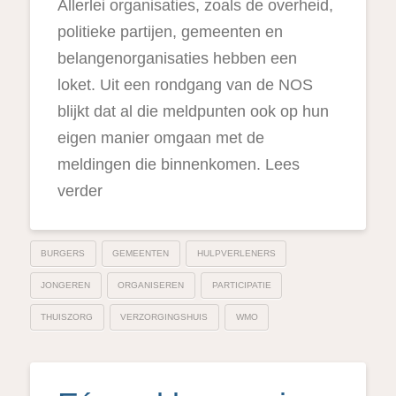
Allerlei organisaties, zoals de overheid,
politieke partijen, gemeenten en
belangenorganisaties hebben een
loket. Uit een rondgang van de NOS
blijkt dat al die meldpunten ook op hun
eigen manier omgaan met de
meldingen die binnenkomen. Lees
verder
BURGERS
GEMEENTEN
HULPVERLENERS
JONGEREN
ORGANISEREN
PARTICIPATIE
THUISZORG
VERZORGINGSHUIS
WMO