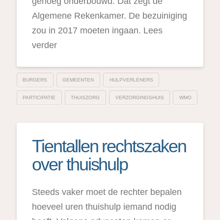
genoeg onderbouwd. Dat zegt de
Algemene Rekenkamer. De bezuiniging
zou in 2017 moeten ingaan. Lees
verder
BURGERS
GEMEENTEN
HULPVERLENERS
PARTICIPATIE
THUISZORG
VERZORGINGSHUIS
WMO
Tientallen rechtszaken
over thuishulp
Steeds vaker moet de rechter bepalen
hoeveel uren thuishulp iemand nodig