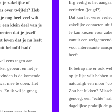
Erg veilig is het aanga
 je zakelijke of
verleden (jeugd?)
ns over twijfelt? Heb
Dat kan het verre verled
je nog heel veel wilt
zakelijke contacten uit
 een klein deel van je
Je kan kiezen voor zake
enten dat je jezelf
vanuit een welgemeende
t leven dat je nu leeft
voor interessante aans
ooit beloofd had?
heeft.
wel eens tegen aan
Ik betrap me er ook wel
ker gebeurt en het je
op je lijst wilt hebben 
e vinden is de komende
natuurlijk een mooi “co
wat mee te doen. Het
Zou het lukken? Misschi
n. En ik wil je graag
genoeg. een “echte” sal
dagelijkse praktijk de
 terug naar je kern