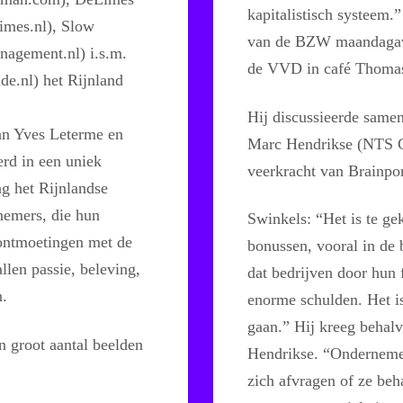
kapitalistisch systeem.”
imes.nl), Slow
van de BZW maandagavo
gement.nl) i.s.m.
de VVD in café Thomas
e.nl) het Rijnland
Hij discussieerde same
van Yves Leterme en
Marc Hendrikse (NTS G
erd in een uniek
veerkracht van Brainport
g het Rijnlandse
nemers, die hun
Swinkels: “Het is te ge
 ontmoetingen met de
bonussen, vooral in de
llen passie, beleving,
dat bedrijven door hun
n.
enorme schulden. Het i
gaan.” Hij kreeg behal
 groot aantal beelden
Hendrikse. “Ondernemer
zich afvragen of ze beh