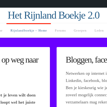
Het Rijnland Boekje 2.0
me
Rijnlandboekje – Home
Forums
Groepen
Leden
 op weg naar
Bloggen, fac
Netwerken op internet i
Linkedin, facebook, bl
Ben je kieskeurig wie je
zoveel mogelijk connect
t je leven wilt doen
verzamelaars mag reke
loopt wel het juiste