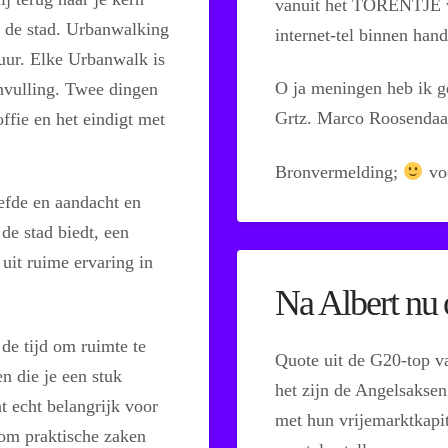
vanuit het TORENTJE w
n de stad. Urbanwalking
internet-tel binnen hand
uur. Elke Urbanwalk is
O ja meningen heb ik ge
invulling. Twee dingen
Grtz. Marco Roosendaa
offie en het eindigt met
Bronvermelding;
voo
iefde en aandacht en
 de stad biedt, een
s uit ruime ervaring in
Na Albert nu
de tijd om ruimte te
Quote uit de G20-top va
n die je een stuk
het zijn de Angelsaksen
at echt belangrijk voor
met hun vrijemarktkapita
 om praktische zaken