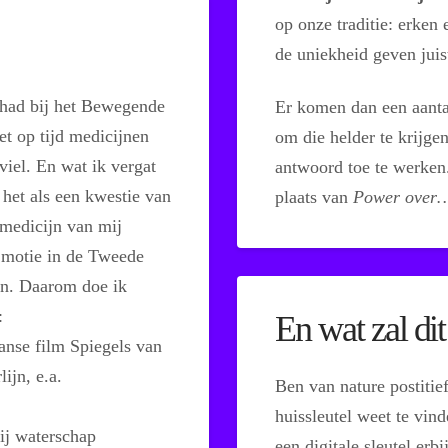
op onze traditie: erken 
de uniekheid geven juist
ad bij het Bewegende
Er komen dan een aanta
et op tijd medicijnen
om die helder te krijge
viel. En wat ik vergat
antwoord toe te werken
g het als een kwestie van
plaats van
Power over
medicijn van mij
e motie in de Tweede
en. Daarom doe ik
:
En wat zal di
anse film Spiegels van
ijn, e.a.
Ben van nature postitief
huissleutel weet te vin
bij waterschap
een digitale sleutel erb