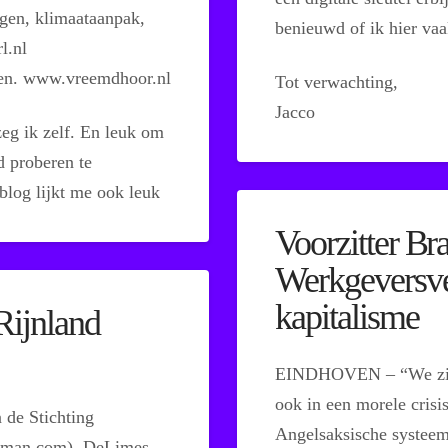
ngen, klimaataanpak,
benieuwd of ik hier va
l.nl
ten. www.vreemdhoor.nl
Tot verwachting,
Jacco
eg ik zelf. En leuk om
d proberen te
blog lijkt me ook leuk
Voorzitter B
Werkgeversver
kapitalisme
Rijnland
EINDHOVEN – “We zitten
ook in een morele cris
 de Stichting
Angelsaksische systeem
man.com), DeLimes