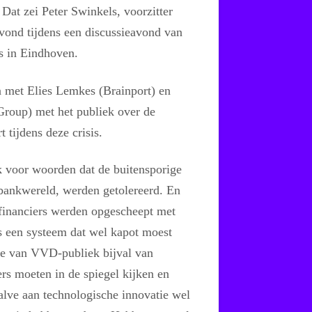
 Dat zei Peter Swinkels, voorzitter
nd tijdens een discussieavond van
 in Eindhoven.
n met Elies Lemkes (Brainport) en
roup) met het publiek over de
 tijdens deze crisis.
k voor woorden dat de buitensporige
 bankwereld, werden getolereerd. En
 financiers werden opgescheept met
s een systeem dat wel kapot moest
ve van VVD-publiek bijval van
s moeten in de spiegel kijken en
alve aan technologische innovatie wel