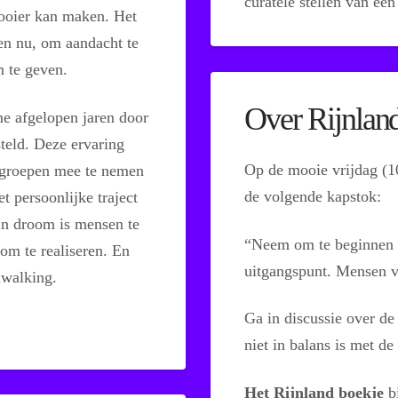
curatele stellen van een
ooier kan maken. Het
 en nu, om aandacht te
 te geven.
Over Rijnlan
me afgelopen jaren door
teld. Deze ervaring
Op de mooie vrijdag (
n groepen mee te nemen
de volgende kapstok:
t persoonlijke traject
jn droom is mensen te
“Neem om te beginnen 
om te realiseren. En
uitgangspunt. Mensen v
nwalking.
Ga in discussie over de
niet in balans is met d
Het Rijnland boekje
bi