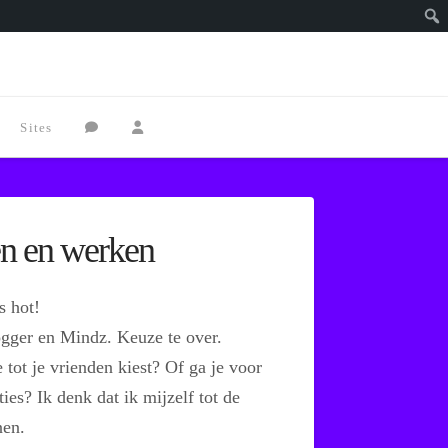
Zoe
Sites
en en werken
s hot!
ogger en Mindz. Keuze te over.
 tot je vrienden kiest? Of ga je voor
ies? Ik denk dat ik mijzelf tot de
nen.