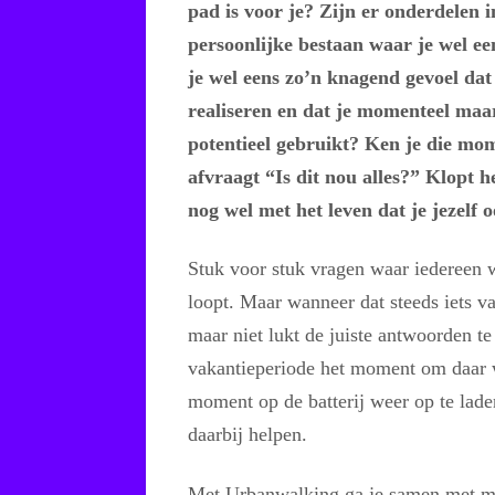
pad is voor je? Zijn er onderdelen in
persoonlijke bestaan waar je wel ee
je wel eens zo’n knagend gevoel dat 
realiseren en dat je momenteel maar
potentieel gebruikt? Ken je die mom
afvraagt “Is dit nou alles?” Klopt he
nog wel met het leven dat je jezelf 
Stuk voor stuk vragen waar iedereen 
loopt. Maar wanneer dat steeds iets va
maar niet lukt de juiste antwoorden t
vakantieperiode het moment om daar 
moment op de batterij weer op te lade
daarbij helpen.
Met Urbanwalking ga je samen met mij