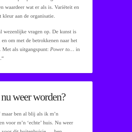
en waardeer wat er als is. Variëteit en
 kleur aan de organisatie.
l wezenlijke vragen op. De kunst is
n en om met de betrokkenen naar het
. Met als uitgangspunt:
Power to…
in
…
“
t nu weer worden?
 maar ben al blij als ik m’n
den voor m’n ‘echte’ huis. Nu weer
ij voor dit buitenhuisje … ben