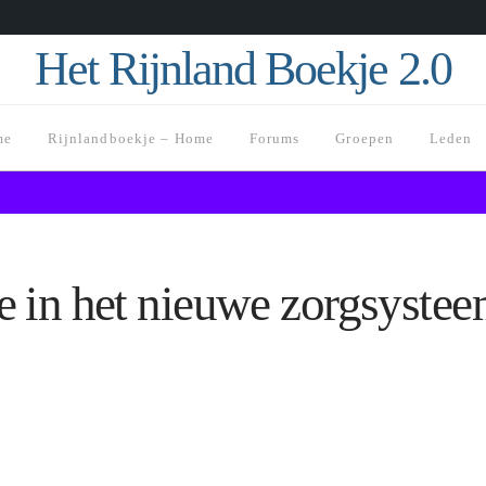
Het Rijnland Boekje 2.0
me
Rijnlandboekje – Home
Forums
Groepen
Leden
 in het nieuwe zorgsyste