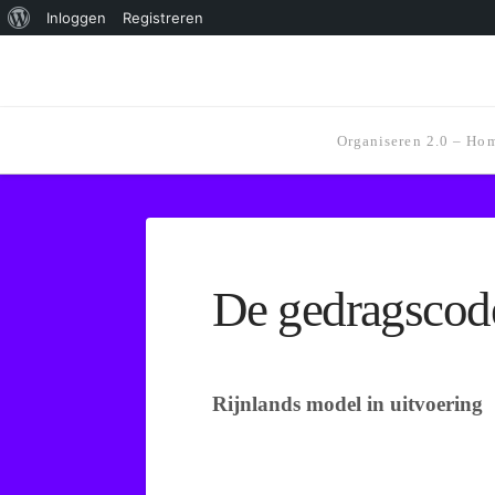
Over
Inloggen
Registreren
WordPress
Organiseren 2.0 – Ho
De gedragscode
Rijnlands model in uitvoering