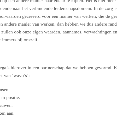
 op een andere manier naar elkaar te kijken. Het is niet meer
ijdende naar het verbindende leiderschapsdomein. In de zorg i
oorwaarden gecreëerd voor een manier van werken, die de geri
 en andere manier van werken, dan hebben we dus andere ran
e zullen ook onze eigen waarden, aannames, verwachtingen en
 immers bij onszelf.
lega’s hierover in een partnerschap dat we hebben gevormd. 
et van ‘wavo’s’:
nsen.
in positie.
rouwen.
ken aan.