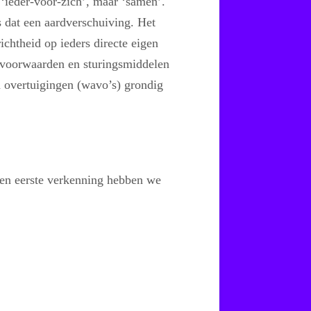
 ‘ieder-voor-zich’, maar ‘samen’.
s dat een aardverschuiving. Het
chtheid op ieders directe eigen
dvoorwaarden en sturingsmiddelen
 overtuigingen (wavo’s) grondig
Een eerste verkenning hebben we